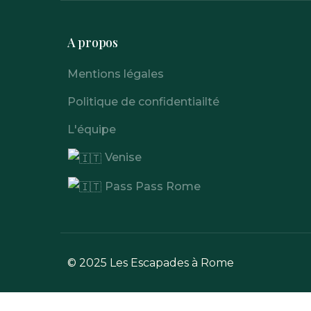
A propos
Mentions légales
Politique de confidentiailté
L'équipe
Venise
Pass Pass Rome
© 2025 Les Escapades à Rome