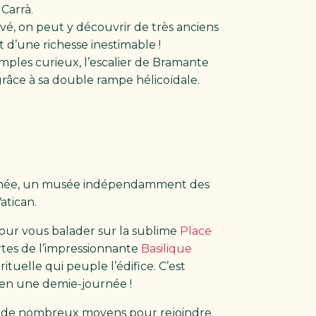
Carrà.
vé, on peut y découvrir de très anciens
t d’une richesse inestimable !
imples curieux, l’escalier de Bramante
grâce à sa double rampe hélicoïdale.
’année, un musée indépendamment des
Vatican.
our vous balader sur la sublime
Place
ortes de l’impressionnante
Basilique
tuelle qui peuple l’édifice. C’est
bien une demie-journée !
te de nombreux moyens pour rejoindre