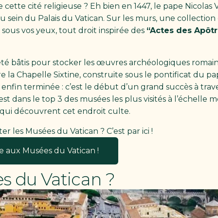
de cette cité religieuse ? Eh bien en 1447, le pape Nicola
 au sein du Palais du Vatican. Sur les murs, une collectio
sous vos yeux, tout droit inspirée des
“Actes des Apôtr
 été bâtis pour stocker les œuvres archéologiques romaine
 la Chapelle Sixtine, construite sous le pontificat du pap
enfin terminée : c’est le début d’un grand succès à trave
st dans le top 3 des musées les plus visités à l’échelle
qui découvrent cet endroit culte.
ter les Musées du Vatican ? C’est par ici !
te aux Musées du Vatican !
s du Vatican ?