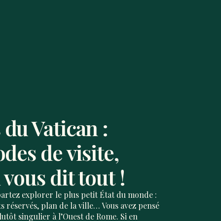
du Vatican :
des de visite,
vous dit tout !
 partez explorer le
plus petit État du monde
:
lets réservés, plan de la ville… Vous avez pensé
lutôt singulier à l’Ouest de Rome. Si en