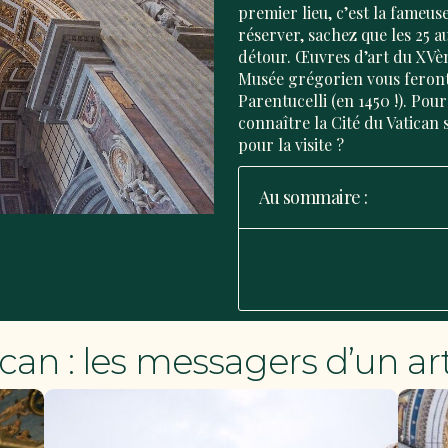
premier lieu, c’est la fameus
réserver, sachez que les 25 a
détour. Œuvres d’art du
XVèm
Musée grégorien vous feront
Parentucelli
(en 1450 !). Pou
connaître la Cité du Vatican 
pour la visite ?
Au sommaire :
can : les messagers d’un ar