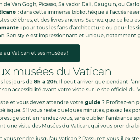
n de Van Gogh, Picasso, Salvador Dalí, Gauguin, ou Carlo 
icane :
dans cette immense bibliothèque à l’accès réser
tes célèbres, et des livres anciens. Sachez que ce lieu es
amante :
pour tous les fans d’architecture ou pour les s
ican. Son style est impressionnant et unique, notamment 
e au Vatican et ses musées !
aux musées du Vatican
s les jours de
8h à 20h
. Il peut arriver que pendant l
son accessibilité avant votre visite sur le site officiel du 
 visite et vous devez attendre votre
guide
? Profitez-en p
obélisque. S’il vous reste quelques minutes, passez les p
restige sont en rendez-vous, sans oublier l’ambiance spiri
ant une visite des Musées du Vatican, qui vous prendra 
ous rendre jusqu’au Vatican ? Rassurez-vous, il exis