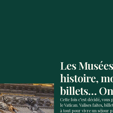
Les Musées 
histoire, mo
billets… On 
Cette fois c’est décidé, vous
le Vatican. Valises faites, bil
à tout pour vivre un séjour p