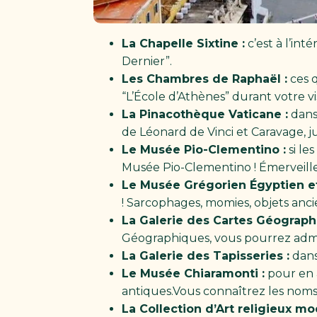
La Chapelle Sixtine :
c’est à l’in
Dernier”.
Les Chambres de Raphaël :
ces q
“L’École d’Athènes” durant votre vis
La Pinacothèque Vaticane :
dans 
de Léonard de Vinci et Caravage, ju
Le Musée Pio-Clementino :
si le
Musée Pio-Clementino ! Émerveillez
Le Musée Grégorien Égyptien et
! Sarcophages, momies, objets anci
La Galerie des Cartes Géograph
Géographiques, vous pourrez admire
La Galerie des Tapisseries :
dans
Le Musée Chiaramonti :
pour en 
antiques.Vous connaîtrez les nom
La Collection d’Art religieux m