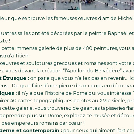
térieur que se trouve les fameuses œuvres d’art de Miche
uatres salles ont été décorées par le peintre Raphaël e
ite !
cette immense galerie de plus de 400 peintures, vous allez
squ’à Titien.
s œuvres et sculptures grecques et romaines sont votre d
-vous devant la création “l’Apollon du Belvédère” avant
 Étrusque :
on parie que vous n’allez pas en revenir… Ici
ens… De quoi faire d’une pierre deux coups en découvrant 
iques :
il n’y a que l’histoire de Rome qui vous intéresse 
r 40 cartes topographiques peintes au XVIe siècle, prése
 cette galerie, vous trouverez de géantes tapisseries fla
apprendre plus sur Rome, explorez ce musée et découv
s des empereurs romains par cœur !
oderne et contemporain :
pour ceux qui aiment l’art c