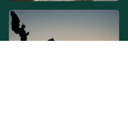
Le monument Vittorio Emanuele II
: histoire, vue panoramique et
architecture de folie !